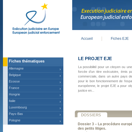
Accueil
Fiches EJE
Main menu
LE PROJET EJE
Fiches thématiques
La possibilité pour un citoyen ou une
Allemagne
forcée d’un titre exécutoire, émis pa
Belgique
commerciale, dans un autre pays de 
pour le bon fonctionnement de l’espa
Ecosse
européenne, le projet EJE a pour obje
France
justice en...
Hongrie
Italie
Luxembourg
Pays-Bas
DOSSIERS
Pologne
Dossier 3 – La procédure europ
des petits litiges.