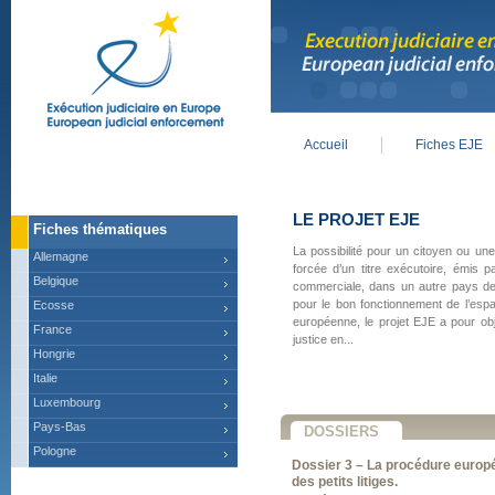
Accueil
Fiches EJE
Main menu
LE PROJET EJE
Fiches thématiques
La possibilité pour un citoyen ou une
Allemagne
forcée d’un titre exécutoire, émis pa
Belgique
commerciale, dans un autre pays de 
pour le bon fonctionnement de l’espa
Ecosse
européenne, le projet EJE a pour obje
France
justice en...
Hongrie
Italie
Luxembourg
Pays-Bas
DOSSIERS
Pologne
Dossier 3 – La procédure europ
des petits litiges.