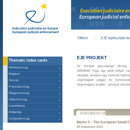
Otthon
EJE tajékoztato k
Main menu
EJE PROJEKT
Thematic index cards
Az európai igazságügyi térség
Németorszag
előfeltétel, hogy egy adott polgár v
Belgium
okirattal, amelyet egy nemzeti hatós
végrehajtott polgári és kereske
Skocia
Végrehajtás) projekt - amelyet részbe
Franciaorszag
Magyarorszag
Olaszorszag
Luxemburg
Hollandia
DOKUMENTUMOK
Lengyelorszag
Memo 3 – The European Small C
20 augusztus 2012