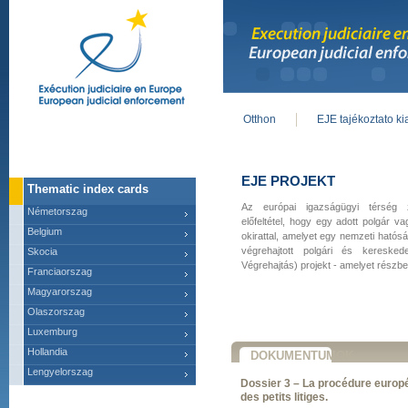
Otthon
EJE tajékoztato k
Main menu
EJE PROJEKT
Thematic index cards
Az európai igazságügyi térség
Németorszag
előfeltétel, hogy egy adott polgár v
Belgium
okirattal, amelyet egy nemzeti hatós
végrehajtott polgári és kereske
Skocia
Végrehajtás) projekt - amelyet részbe
Franciaorszag
Magyarorszag
Olaszorszag
Luxemburg
Hollandia
DOKUMENTUMOK
Lengyelorszag
Dossier 3 – La procédure europ
des petits litiges.