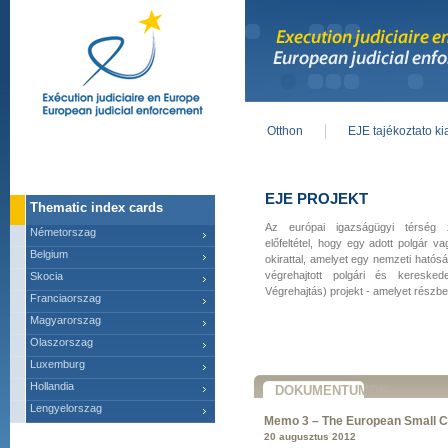
Otthon
EJE tajékoztato k
Main menu
EJE PROJEKT
Thematic index cards
Az európai igazságügyi térség
Németorszag
előfeltétel, hogy egy adott polgár v
Belgium
okirattal, amelyet egy nemzeti hatós
végrehajtott polgári és kereske
Skocia
Végrehajtás) projekt - amelyet részbe
Franciaorszag
Magyarorszag
Olaszorszag
Luxemburg
Hollandia
DOKUMENTUMOK
Lengyelorszag
Memo 3 – The European Small C
20 augusztus 2012