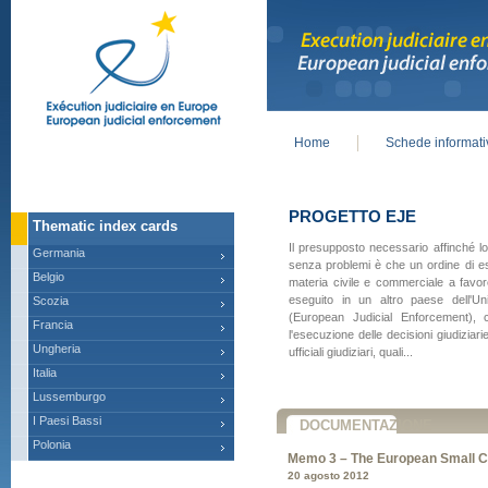
Home
Schede informat
Main menu
PROGETTO EJE
Thematic index cards
Il presupposto necessario affinché l
Germania
senza problemi è che un ordine di e
Belgio
materia civile e commerciale a favor
eseguito in un altro paese dell'Un
Scozia
(European Judicial Enforcement), co
Francia
l'esecuzione delle decisioni giudiziari
Ungheria
ufficiali giudiziari, quali...
Italia
Lussemburgo
I Paesi Bassi
DOCUMENTAZIONE
Polonia
Memo 3 – The European Small C
20 agosto 2012