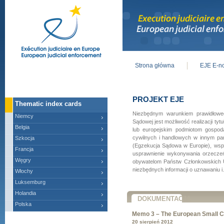
Strona główna
EJE E-no
Main menu
PROJEKT EJE
Thematic index cards
Niezbędnym warunkiem prawidłoweg
Niemcy
Sądowej jest możliwość realizacji 
Belgia
lub europejskim podmiotom gospo
cywilnych i handlowych w innym pań
Szkocja
(Egzekucja Sądowa w Europie), wspó
Francja
usprawnienie wykonywania orzecze
Węgry
obywatelom Państw Członkowskich 
niezbędnych informacji o uznawaniu i.
Włochy
Luksemburg
Holandia
DOKUMENTACJA
Polska
Memo 3 – The European Small C
20 sierpień 2012