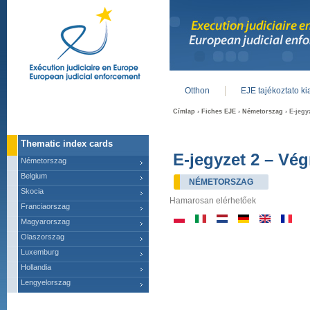
Otthon
EJE tajékoztato k
Main menu
Címlap
›
Fiches EJE
›
Németorszag
› E-jegy
Thematic index cards
E-jegyzet 2 – Vég
Németorszag
Belgium
NÉMETORSZAG
Skocia
Hamarosan elérhetőek
Franciaorszag
Magyarorszag
Olaszorszag
Luxemburg
Hollandia
Lengyelorszag