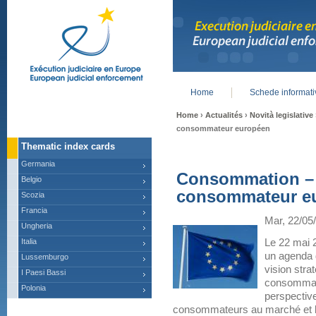
Home
Schede informat
Main menu
Home
›
Actualités
›
Novità legislative
consommateur européen
Thematic index cards
Germania
Consommation – 
Belgio
consommateur e
Scozia
Francia
Mar, 22/05
Ungheria
Italia
Le 22 mai 
un agenda
Lussemburgo
vision stra
I Paesi Bassi
consommate
Polonia
perspective
consommateurs au marché et le