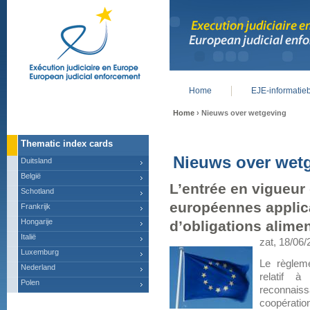
Home
EJE-informatie
Main menu
Home
› Nieuws over wetgeving
Thematic index cards
Nieuws over wet
Duitsland
België
L’entrée en vigueur
Schotland
européennes applic
Frankrijk
Hongarije
d’obligations alime
Italië
zat, 18/06/
Luxemburg
Le règlem
Nederland
relatif à
Polen
reconnais
coopératio