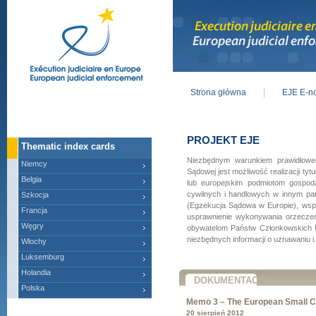
Strona główna
EJE E-no
Main menu
PROJEKT EJE
Thematic index cards
Niezbędnym warunkiem prawidłoweg
Niemcy
Sądowej jest możliwość realizacji 
Belgia
lub europejskim podmiotom gospo
cywilnych i handlowych w innym pań
Szkocja
(Egzekucja Sądowa w Europie), wspó
Francja
usprawnienie wykonywania orzecze
Węgry
obywatelom Państw Członkowskich 
niezbędnych informacji o uznawaniu i.
Włochy
Luksemburg
Holandia
DOKUMENTACJA
Polska
Memo 3 – The European Small C
20 sierpień 2012