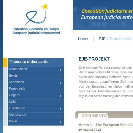
Home
EJE-Informationsblät
Main menu
EJE-PROJEKT
Thematic index cards
Eine wichtige Voraussetzung für das
Deutschland
Rechtsraums besteht darin, dass ein 
Belgien
durch eine nationale Behörde einen 
Mitgliedsstaat ausgeführten Zivil- 
Schottland
von der Europäischen Union mitfina
Frankreich
gerichtlicher Entscheidungen in Eur
Ungarn
liegt in der Verbesserung der Vollstre
Italien
Luxemburg
Niederlande
DOKUMENTATION
Polen
Memo 3 – The European Small C
20 August 2012