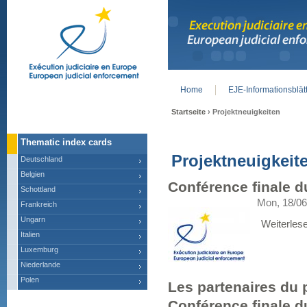
Home
EJE-Informationsblät
Main menu
Startseite
› Projektneuigkeiten
Thematic index cards
Projektneuigkeit
Deutschland
Belgien
Conférence finale du
Schottland
Mon, 18/06
Frankreich
Ungarn
Weiterles
Italien
Luxemburg
Niederlande
Polen
Les partenaires du 
Conférence finale du