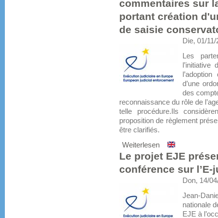
commentaires sur la
portant création d
de saisie conservat
Die, 01/11
Les parte
l’initiati
l’adoption
d’une ordo
des comptes
reconnaissance du rôle de l’ag
telle procédure.Ils considèr
proposition de règlement prés
être clarifiés.
Weiterlesen
Le projet EJE présen
conférence sur l’E-
Don, 14/04
Jean-Danie
nationale d
EJE à l’occ