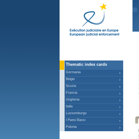
Ma
Thematic index cards
Germania
Belgio
Scozia
Francia
Ungheria
Italia
Lussemburgo
I Paesi Bassi
Polonia