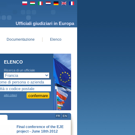
Ufficiali giudiziari in Europa
Documentazione
Elenco
ELENCO
Ricerca di un ufficiale
giudiziario in Europa
altri criteri
FR
EN
Final conference of the EJE
project - June 18th 2012