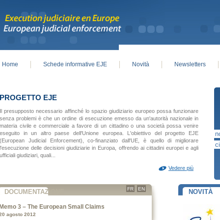
Home
Schede informative EJE
Novità
Newsletters
in menu
PROGETTO EJE
Il presupposto necessario affinché lo spazio giudiziario europeo possa funzionare
senza problemi è che un ordine di esecuzione emesso da un'autorità nazionale in
materia civile e commerciale a favore di un cittadino o una società possa venire
eseguito in un altro paese dell'Unione europea. L'obiettivo del progetto EJE
(European Judicial Enforcement), co-finanziato dall'UE, è quello di migliorare
l'esecuzione delle decisioni giudiziarie in Europa, offrendo ai cittadini europei e agli
ufficiali giudiziari, quali...
Vedere più
FR
EN
DOCUMENTAZIONE
NOVITÀ
Memo 3 – The European Small Claims
20 agosto 2012