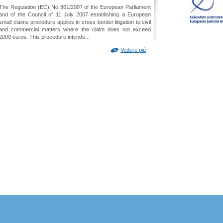
The Regulation (EC) No 861/2007 of the European Parliament
and of the Council of 11 July 2007 establishing a European
small claims procedure applies in cross-border litigation to civil
and commercial matters where the claim does not exceed
2000 euros. This procedure intends...
Vedere più