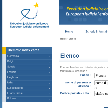
Home
Schede informat
Main menu
Home
› Elenco
Thematic index cards
Elenco
Germania
Belgio
Scozia
Pour rechercher un Huissier de justice c
formulaire ci-dessous :
Francia
Paese :
Ungheria
nome di persona o
Italia
azienda :
Lussemburgo
O
I Paesi Bassi
Codice postale - città :
Polonia