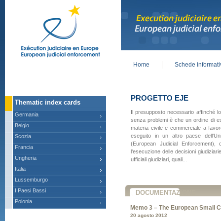
Home
Schede informat
Main menu
PROGETTO EJE
Thematic index cards
Il presupposto necessario affinché l
Germania
senza problemi è che un ordine di e
Belgio
materia civile e commerciale a favor
eseguito in un altro paese dell'Un
Scozia
(European Judicial Enforcement), co
Francia
l'esecuzione delle decisioni giudiziari
Ungheria
ufficiali giudiziari, quali...
Italia
Lussemburgo
I Paesi Bassi
DOCUMENTAZIONE
Polonia
Memo 3 – The European Small C
20 agosto 2012