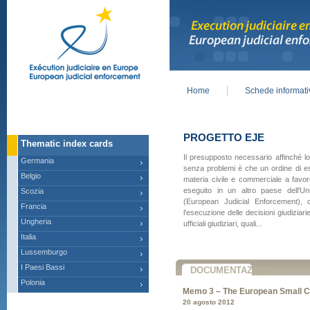
Home
Schede informat
Main menu
PROGETTO EJE
Thematic index cards
Il presupposto necessario affinché l
Germania
senza problemi è che un ordine di e
Belgio
materia civile e commerciale a favor
eseguito in un altro paese dell'Un
Scozia
(European Judicial Enforcement), co
Francia
l'esecuzione delle decisioni giudiziari
Ungheria
ufficiali giudiziari, quali...
Italia
Lussemburgo
I Paesi Bassi
DOCUMENTAZIONE
Polonia
Memo 3 – The European Small C
20 agosto 2012