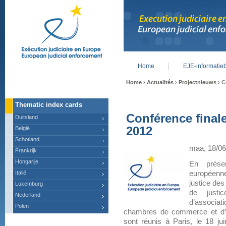
Home
EJE-informatie
Main menu
Home
›
Actualités
›
Projectnieuws
› C
Thematic index cards
Conférence finale
Duitsland
2012
België
Schotland
maa, 18/06
Frankrijk
Hongarije
En présen
Italië
européenn
justice des
Luxemburg
de justi
Nederland
d’associa
Polen
chambres de commerce et d’in
sont réunis à Paris, le 18 jui