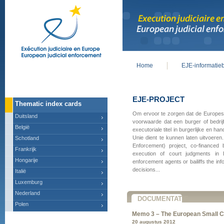
Home
EJE-informatie
Main menu
EJE-PROJECT
Thematic index cards
Om ervoor te zorgen dat de Europese j
Duitsland
voorwaarde dat een burger of bedrijf
België
executoriale titel in burgerlijke en 
Unie dient te kunnen laten uitvoeren
Schotland
Enforcement) project, co-financed
Frankrijk
execution of court judgments in 
Hongarije
enforcement agents or bailiffs the inf
decisions...
Italië
Luxemburg
Nederland
DOCUMENTATIE
Polen
Memo 3 – The European Small C
20 augustus 2012