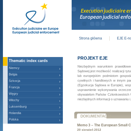
Strona główna
EJE E-no
Main menu
PROJEKT EJE
Thematic index cards
Niezbędnym warunkiem prawidłoweg
Niemcy
Sądowej jest możliwość realizacji 
Belgia
lub europejskim podmiotom gospo
cywilnych i handlowych w innym pań
Szkocja
(Egzekucja Sądowa w Europie), wspó
Francja
usprawnienie wykonywania orzecze
Węgry
obywatelom Państw Członkowskich 
niezbędnych informacji o uznawaniu i.
Włochy
Luksemburg
Holandia
DOKUMENTACJA
Polska
Memo 3 – The European Small C
20 sierpień 2012