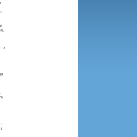
e
uer
ui
en.
n
oire
nt
e
re
 un
es