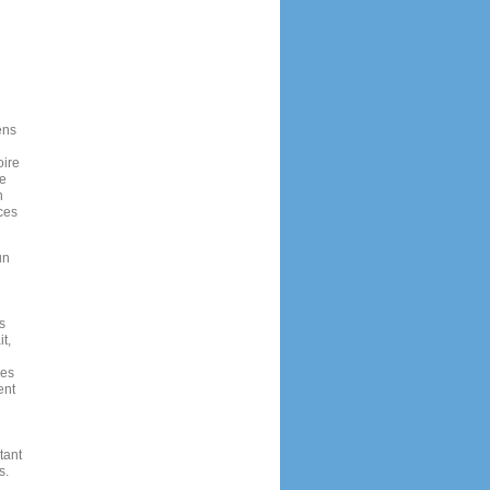
ens
oire
te
n
 ces
un
s
t,
les
ent
tant
s.