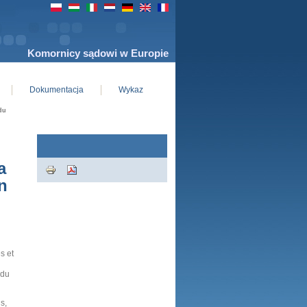
Komornicy sądowi w Europie
Dokumentacja
Wykaz
du
a
n
s et
 du
s,