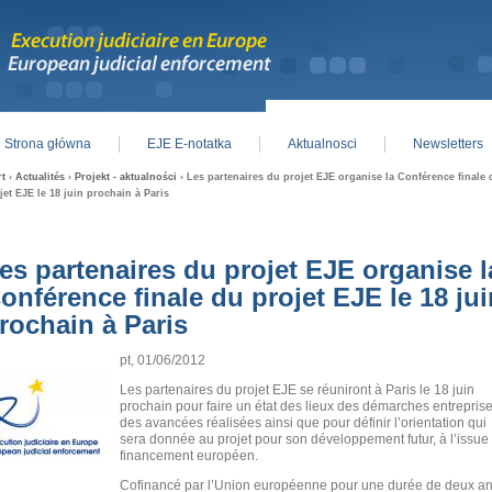
Strona główna
EJE E-notatka
Aktualnosci
Newsletters
in menu
rt
›
Actualités
›
Projekt - aktualności
› Les partenaires du projet EJE organise la Conférence finale 
jet EJE le 18 juin prochain à Paris
es partenaires du projet EJE organise l
onférence finale du projet EJE le 18 jui
rochain à Paris
pt, 01/06/2012
Les partenaires du projet EJE se réuniront à Paris le 18 juin
prochain pour faire un état des lieux des démarches entreprise
des avancées réalisées ainsi que pour définir l’orientation qui
sera donnée au projet pour son développement futur, à l’issue
financement européen.
Cofinancé par l’Union européenne pour une durée de deux an