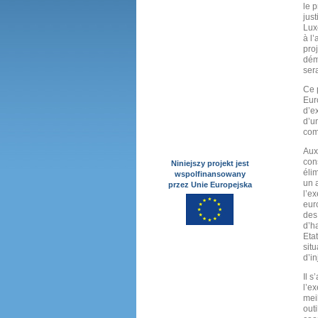
le p
jus
Lux
à l
proj
dém
ser
Ce 
Eur
d’ex
d’u
com
Aux 
con
Niniejszy projekt jest
élim
wspolfinansowany
un 
przez Unie Europejska
l’e
eur
des
d’h
Eta
sit
d’in
Il s
l’ex
mei
out