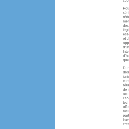
coo
Pou
sér
réda
mem
déci
lég
esse
et d
appl
d’u
Int
d’h
que
Dur
droi
jur
com
réun
de 
act
l’a
tec
offe
mei
par
tra
cré