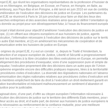
rojet EJE, qui réunit les organisations représentatives de la profession d’huissier d
tice en Allemagne, en Belgique, en Ecosse, en France, en Hongrie, en Italie, au
embourg, aux Pays-Bas et en Pologne, a été lancé en juin 2010 en vue de contrib
’amélioration de l’exécution des décisions de justice en Europe. Les partenaires du
et EJE se réuniront à Paris le 18 juin prochain pour faire un état des lieux des
arches entreprises et des avancées réalisées ainsi que pour définir l’orientation q
a donnée au projet pour son développement futur, à l’issue du financement europé
projet s’était donné pour objectif d’améliorer l’exécution des décisions de justice e
ope, (1) en offrant aux citoyens européens et aux huissiers de justice, agents
écution, l’information nécessaire à l’exécution des décisions de justice sur le territ
n autre Etat membre, et (2) en améliorant les mécanismes de coopération et de
munication entre les huissiers de justice en Europe.
origines du projet EJE, il y eut un constat : si, depuis le Traité d’Amsterdam, la
struction d’un espace européen de Justice, Liberté et Sécurité a progressivement
iné les barrières à la libre circulation des titres exécutoires en Europe, en permetta
allègement des procédures d’exequatur, voire d’une suppression pure et simple de
xequatur, l’exécution proprement dite des décisions dans un autre pays de l’Union
opéenne engendre encore des difficultés pratiques majeures, liées à la territorialité
 procédures civiles d’exécution. La diversité des législations nationales et l’absenc
armonisation des règles nationales relatives aux procédures civiles d’exécution ent
ts membres empêchent de faire du droit à l’exécution un droit réellement garanti en
uation transfrontalière et induisent malheureusement un sentiment d’abandon et
justice pour le justiciable.
’agissait donc, d’une part, d’offrir au citoyen européen l’information nécessaire à
écution des décisions de justice sur le territoire des différents Etats membres, pour
lleur accès au droit, et d’autre part, de donner aux huissiers de justice européens l
ils nécessaires au renforcement de la confiance mutuelle, pour une meilleure