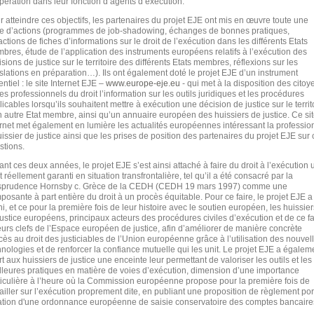
pération dans leur fonction d’agents d’exécution.
r atteindre ces objectifs, les partenaires du projet EJE ont mis en œuvre toute une
ie d’actions (programmes de job-shadowing, échanges de bonnes pratiques,
ctions de fiches d’informations sur le droit de l’exécution dans les différents Etats
bres, étude de l’application des instruments européens relatifs à l’exécution des
sions de justice sur le territoire des différents Etats membres, réflexions sur les
islations en préparation…). Ils ont également doté le projet EJE d’un instrument
ntiel : le site Internet EJE –
www.europe-eje.eu
- qui met à la disposition des citoy
es professionnels du droit l’information sur les outils juridiques et les procédures
icables lorsqu’ils souhaitent mettre à exécution une décision de justice sur le territ
n autre Etat membre, ainsi qu’un annuaire européen des huissiers de justice. Ce si
ernet met également en lumière les actualités européennes intéressant la professio
uissier de justice ainsi que les prises de position des partenaires du projet EJE sur
stions.
ant ces deux années, le projet EJE s’est ainsi attaché à faire du droit à l’exécution 
t réellement garanti en situation transfrontalière, tel qu’il a été consacré par la
isprudence Hornsby c. Grèce de la CEDH (CEDH 19 mars 1997) comme une
posante à part entière du droit à un procès équitable. Pour ce faire, le projet EJE a
i, et ce pour la première fois de leur histoire avec le soutien européen, les huissier
justice européens, principaux acteurs des procédures civiles d’exécution et de ce fai
eurs clefs de l’Espace européen de justice, afin d’améliorer de manière concrète
ccès au droit des justiciables de l’Union européenne grâce à l’utilisation des nouvel
hnologies et de renforcer la confiance mutuelle qui les unit. Le projet EJE a égalem
rt aux huissiers de justice une enceinte leur permettant de valoriser les outils et les
lleures pratiques en matière de voies d’exécution, dimension d’une importance
ticulière à l’heure où la Commission européenne propose pour la première fois de
vailler sur l’exécution proprement dite, en publiant une proposition de règlement por
ation d'une ordonnance européenne de saisie conservatoire des comptes bancaire