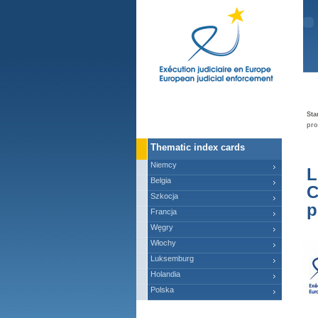
Ma
Sta
pro
Thematic index cards
Niemcy
L
Belgia
C
Szkocja
p
Francja
Węgry
Włochy
Luksemburg
Holandia
Polska