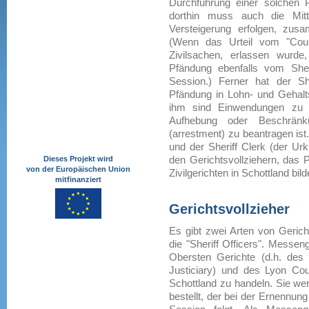
Durchführung einer solchen P
dorthin muss auch die Mitt
Versteigerung erfolgen, zus
(Wenn das Urteil vom "Cour
Zivilsachen, erlassen wurd
Pfändung ebenfalls vom Sher
Session.) Ferner hat der She
Pfändung in Lohn- und Gehalts
ihm sind Einwendungen zu 
Aufhebung oder Beschränk
(arrestment) zu beantragen ist
und der Sheriff Clerk (der U
Dieses Projekt wird
den Gerichtsvollziehern, das 
von der Europäischen Union
Zivilgerichten in Schottland bild
mitfinanziert
Gerichtsvollzieher
Es gibt zwei Arten von Gerich
die "Sheriff Officers". Messen
Obersten Gerichte (d.h. des
Justiciary) und des Lyon Cour
Schottland zu handeln. Sie we
bestellt, der bei der Ernennun