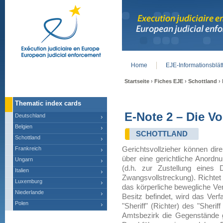
Home
EJE-Informationsblät
Main menu
Startseite
›
Fiches EJE
›
Schottland
› 
Thematic index cards
E-Note 2 – Die V
Deutschland
Belgien
SCHOTTLAND
Schottland
Frankreich
Gerichtsvollzieher können dir
über eine gerichtliche Anordnu
Ungarn
(d.h. zur Zustellung eines 
Italien
Zwangsvollstreckung). Richtet
Luxemburg
das körperliche bewegliche Ve
Niederlande
Besitz befindet, wird das Ver
Polen
"Sheriff" (Richter) des "Sheri
Amtsbezirk die Gegenstände g