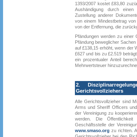
1393/2007 kostet £83,80 zuzüg
Aushändigung durch einen G
Zustellung anderer Dokument
von einem Mindestbetrag von 
von der Entfernung, die zurüc
Pfändungen werden zu einer G
Pfändung beweglicher Sachen g
auf £138,15 erhöht, wenn der 
£627 und bis zu £2.519 beträgt
ein prozentualer Anteil berec
Mehrwertsteuer hinzuzurechne
2. Disziplinarregelu
Gerichtsvollziehers
Alle Gerichtsvollzieher sind M
Arms und Sheriff Officers und i
der Vereinigung zu kooperier
werden. Die Öffentlichkeit
Geschäftsstelle der Vereinigu
www.smaso.org
zu richten. Al
Gerichtsvollzieher bei den Ric