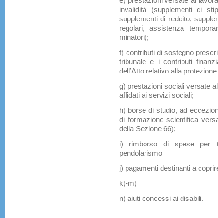
e) prestazioni versate ai lavorat
invalidità (supplementi di st
supplementi di reddito, supplem
regolari, assistenza temporan
minatori);
f) contributi di sostegno prescri
tribunale e i contributi finan
dell’Atto relativo alla protezione 
g) prestazioni sociali versate a
affidati ai servizi sociali;
h) borse di studio, ad eccezion
di formazione scientifica versa
della Sezione 66);
i) rimborso di spese per tr
pendolarismo;
j) pagamenti destinanti a copri
k)-m)
n) aiuti concessi ai disabili.