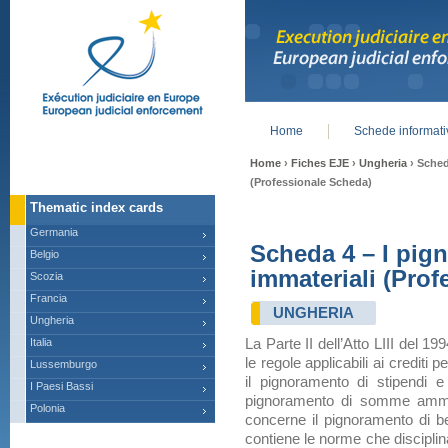
Home
Schede informat
Main menu
Home
›
Fiches EJE
›
Ungheria
› Sched
(Professionale Scheda)
Thematic index cards
Germania
Scheda 4 – I pig
Belgio
immateriali (Pro
Scozia
Francia
UNGHERIA
Ungheria
Italia
La Parte II dell’Atto LIII del 19
le regole applicabili ai crediti p
Lussemburgo
il pignoramento di stipendi e 
I Paesi Bassi
pignoramento di somme amminist
Polonia
concerne il pignoramento di be
contiene le norme che disciplin