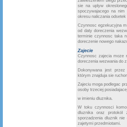
zawieszeniem biegu przed
sie na uplyw okresloneg
spoczywajacego na nim 
okresu naliczania odsetek
Czynnosc egzekucyjna mu
od daty doreczenia wezw
terminie czynnosc taka n
doreczenie nowego nakazu
Zajecie
Czynnosc zajecia moze n
doreczenia wezwania do za
Dokonywana jest przez
którym znajduja sie rucho
Zajeciu moga podlegac prz
osoby trzeciej posiadajacej
w imieniu dluznika.
W toku czynnosci komor
dluznika oraz protokól
sporzadzenia dluznik nie
zajetymi przedmiotami.