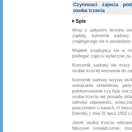
Czynnosci zajecia po
osoba trzecia
Spis
Wraz z uplywem terminu osm
zaplaty, komornik sadowy
znajdujacego sie w posiadaniu 
Majatek znajdujacy sie w m
podlegac zajeciu wylacznie z
Komornik sadowy nie moze p
osobie trzeciej wezwania do za
Komornik sadowy wzywa osobe
wskazania skladników, jaki
poinformowania czy byly one p
osoba trzecia nie posiada skl
odmówi odpowiedzi, wówczas
pouczeniem o karach. O tresci 
Dekretu z dnia 31 lipca 1992 r.)
Jezeli osoba trzecia odmawi
falszywe oswiadczenie, m