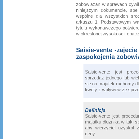
zobowiazan w sprawach cywi
niniejszym dokumencie, spe
wspólne dla wszystkich sr
arkuszu 1. Podstawowym waru
tytulu wykonawczego potwierd
w okreslonej wysokosci, opatr
Saisie-vente -zajeci
zaspokojenia zobowi
Saisie-vente jest proc
sprzedaz jednego lub wie
sie na majatek ruchomy d
kwoty z wplywów ze sprz
Definicja
Saisie-vente jest procedu
majatku dluznika w taki 
aby wierzyciel uzyskal 
ceny.