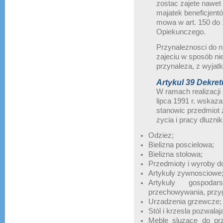
zostac zajete nawet 
majatek beneficjent
mowa w art. 150 do
Opiekunczego.
Przynaleznosci do 
zajeciu w sposób ni
przynaleza, z wyjatk
Artykul 39 Dekretu
W ramach realizacji 
lipca 1991 r. wskaz
stanowic przedmiot z
zycia i pracy dluznik
Odziez;
Bielizna poscielowa;
Bielizna stolowa;
Przedmioty i wyroby do 
Artykuly zywnosciowe
Artykuly gospod
przechowywania, przy
Urzadzenia grzewcze;
Stól i krzesla pozwala
Meble sluzace do prz