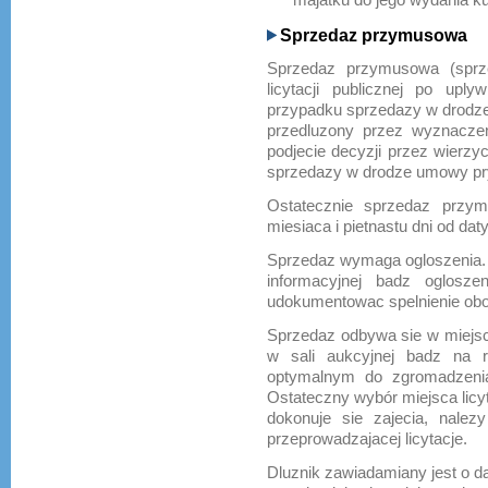
Sprzedaz przymusowa
Sprzedaz przymusowa (sprz
licytacji publicznej po upl
przypadku sprzedazy w drodze
przedluzony przez wyznaczen
podjecie decyzji przez wierzy
sprzedazy w drodze umowy pr
Ostatecznie sprzedaz przym
miesiaca i pietnastu dni od daty
Sprzedaz wymaga ogloszenia. 
informacyjnej badz oglosz
udokumentowac spelnienie obow
Sprzedaz odbywa sie w miejscu
w sali aukcyjnej badz na r
optymalnym do zgromadzenia
Ostateczny wybór miejsca licyt
dokonuje sie zajecia, nale
przeprowadzajacej licytacje.
Dluznik zawiadamiany jest o dac