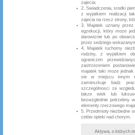
zajecia;
2. Swiadczenia, srodki pie
z wyjatkiem realizacji t
zajecia na rzecz strony, kt
3. Majatek uznany przez 
egzekucji, który moze jed
darowiznie lub po otwarc
przez sedziego wskazany
4. Majatek ruchomy niezb
rodziny, z wyjatkiem o
ograniczen przewidzian
zastrzezeniem postanowie
majatek taki moze jednak s
sie w miejscu innym n
zamieszkuje badz pra
szczególnosci ze wzgledu
takze wiek lub luksuso
bezwzglednie potrzebny w 
elementy rzeczowego majat
5. Przedmioty niezbedne 
celów opieki nad chorym.
Aktywa, o których 