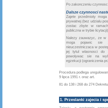
Po zakonczeniu czynnosci
Dalsze czynnosci nast
Zajete przedmioty mog
prywatnej (bez udzialu pos
zostac zbyte w ramach
publiczna w trybie licytacji)
Nalezy zauwazyc, ze w t
moga pojawic sie za
nieuczestniczaca w poste
jej tytul wlasnosci do
powolywac sie na wyl
egzekucji (ograniczenia p
Procedura podlega uregulowani
9 lipca 1991 r. oraz art.
81 do 138 i 268 do 274 Dekretu 
1. Przeslanki zajecia i 
Zajeciu, a nastepnie sprze