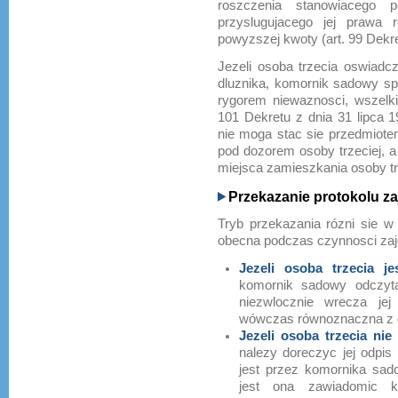
roszczenia stanowiacego 
przyslugujacego jej prawa 
powyzszej kwoty (art. 99 Dekret
Jezeli osoba trzecia oswiadcz
dluznika, komornik sadowy s
rygorem niewaznosci, wszelki
101 Dekretu z dnia 31 lipca 
nie moga stac sie przedmiote
pod dozorem osoby trzeciej, a
miejsca zamieszkania osoby trze
Przekazanie protokolu za
Tryb przekazania rózni sie w 
obecna podczas czynnosci zaje
Jezeli osoba trzecia j
komornik sadowy odczyta 
niezwlocznie wrecza jej
wówczas równoznaczna z 
Jezeli osoba trzecia nie
nalezy doreczyc jej odpis
jest przez komornika sad
jest ona zawiadomic k