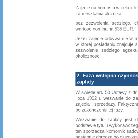
Zajecie ruchomosci w celu ich
zamieszkania dluznika
bez zezwolenia sedziego, c
wartosc nominalna 535 EUR.
Jezeli zajecie odbywa sie w m
w której posiadaniu znajduje 
zezwolenie sedziego egzeku
okolicznosci.
2. Faza wstepna czynnos
zaplaty
W swietle art. 50 Ustawy z dnia
lipca 1992 r. wezwanie do z
zajecia i sprzedazy. Faktyczn
po zakonczeniu tej fazy.
Wezwanie do zaplaty jest 
podstawie tytulu wykonawczeg
ten sporzadza komornik sadow
nastepnie dorecza go dluznikow