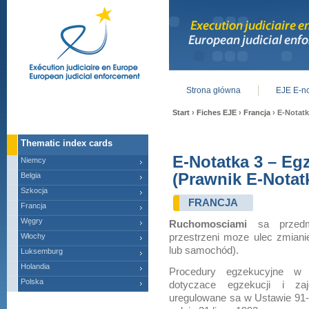
Strona główna
EJE E-no
Main menu
Start
›
Fiches EJE
›
Francja
› E-Notatk
Thematic index cards
E-Notatka 3 – Eg
Niemcy
(Prawnik E-Notat
Belgia
Szkocja
FRANCJA
Francja
Węgry
Ruchomosciami
sa przedm
Włochy
przestrzeni moze ulec zmiani
lub samochód).
Luksemburg
Holandia
Procedury egzekucyjne w 
Polska
dotyczace egzekucji i za
uregulowane sa w Ustawie 91-6