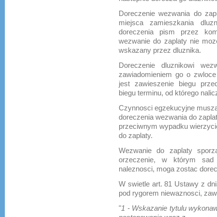
Doreczenie wezwania do zapl
miejsca zamieszkania dluzn
doreczenia pism przez ko
wezwanie do zaplaty nie moz
wskazany przez dluznika.
Doreczenie dluznikowi wez
zawiadomieniem go o zwloce 
jest zawieszenie biegu prze
biegu terminu, od którego nali
Czynnosci egzekucyjne musza z
doreczenia wezwania do zaplaty 
przeciwnym wypadku wierzycie
do zaplaty.
Wezwanie do zaplaty sporz
orzeczenie, w którym sad 
naleznosci, moga zostac dore
W swietle art. 81 Ustawy z dni
pod rygorem niewaznosci, zaw
"
1 - Wskazanie tytulu wykona