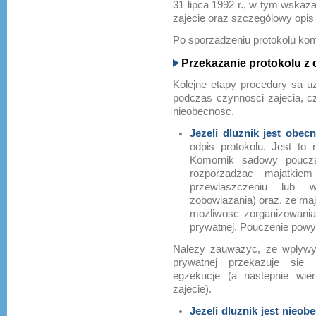
31 lipca 1992 r., w tym wskaza
zajecie oraz szczególowy opi
Po sporzadzeniu protokolu kom
Przekazanie protokolu z 
Kolejne etapy procedury sa uz
podczas czynnosci zajecia, c
nieobecnosc.
Jezeli dluznik jest obec
odpis protokolu. Jest t
Komornik sadowy poucza
rozporzadzac majatkie
przewlaszczeniu lub w
zobowiazania) oraz, ze maja
mozliwosc zorganizowani
prywatnej. Pouczenie powyz
Nalezy zauwazyc, ze wplyw
prywatnej przekazuje sie
egzekucje (a nastepnie wier
zajecie).
Jezeli dluznik jest nieo