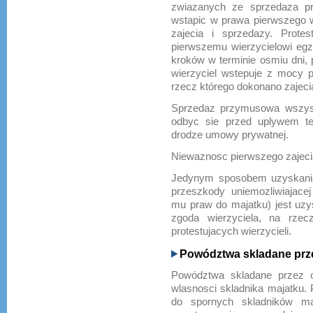
zwiazanych ze sprzedaza pr
wstapic w prawa pierwszego wi
zajecia i sprzedazy. Protes
pierwszemu wierzycielowi e
kroków w terminie osmiu dni, 
wierzyciel wstepuje z mocy 
rzecz którego dokonano zajeci
Sprzedaz przymusowa wszys
odbyc sie przed uplywem te
drodze umowy prywatnej.
Niewaznosc pierwszego zajecia
Jedynym sposobem uzyskania 
przeszkody uniemozliwiajace
mu praw do majatku) jest uzy
zgoda wierzyciela, na rzec
protestujacych wierzycieli.
Powództwa skladane prze
Powództwa skladane przez os
wlasnosci skladnika majatku.
do spornych skladników ma