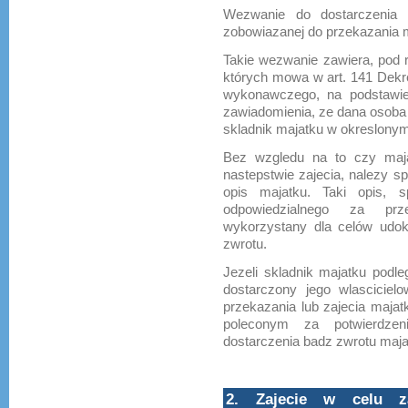
Wezwanie do dostarczenia 
zobowiazanej do przekazania 
Takie wezwanie zawiera, pod 
których mowa w art. 141 Dekret
wykonawczego, na podstawie
zawiadomienia, ze dana osoba
skladnik majatku w okreslonym
Bez wzgledu na to czy maja
nastepstwie zajecia, nalezy s
opis majatku. Taki opis, 
odpowiedzialnego za prz
wykorzystany dla celów udok
zwrotu.
Jezeli skladnik majatku podl
dostarczony jego wlasciciel
przekazania lub zajecia majat
poleconym za potwierdzen
dostarczenia badz zwrotu maj
2. Zajecie w celu za