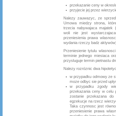
przekazanie ceny w okresl
przyjecie jej przez wierzycie
Nalezy zauwazyc, ze sprzeda
Umowa miedzy strona, które
trzecia nabywajaca majatek
woli nie jest wystarczaja
przeniesienia prawa wlasnosc
wydania rzeczy badz aktywów)
Przeniesienie tytulu wlasnos
terminie jednego miesiaca ora
przysluguje termin pietnastu dn
Nalezy rozróznic dwa hipotety
w przypadku odmowy ze st
moze odbyc sie przed uply
w przypadku zgody wier
przekazania ceny w celu pe
zostanie przekazana do
egzekucje na rzecz wierzyc
Taka czynnosc jest równo
przeniesienie prawa wlas
majatku do jego wydania k