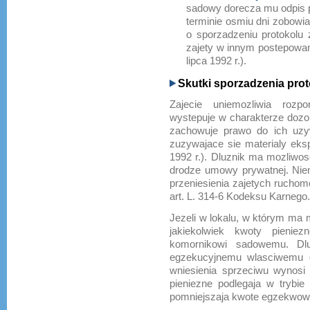
sadowy dorecza mu odpis p
terminie osmiu dni zobow
o sporzadzeniu protokolu z
zajety w innym postepowan
lipca 1992 r.).
Skutki sporzadzenia prot
Zajecie uniemozliwia rozpo
wystepuje w charakterze dozo
zachowuje prawo do ich uzy
zuzywajace sie materialy eksp
1992 r.). Dluznik ma mozliwo
drodze umowy prywatnej. Niem
przeniesienia zajetych ruchom
art. L. 314-6 Kodeksu Karnego.
Jezeli w lokalu, w którym ma 
jakiekolwiek kwoty pienie
komornikowi sadowemu. Dl
egzekucyjnemu wlasciwemu d
wniesienia sprzeciwu wynosi
pieniezne podlegaja w trybie
pomniejszaja kwote egzekwow