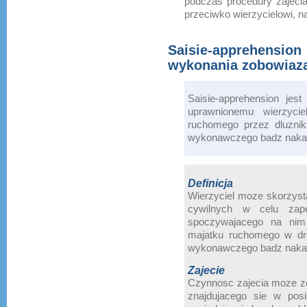
podczas procedury zajeci
przeciwko wierzycielowi, n
Saisie-apprehension
wykonania zobowiaz
Saisie-apprehension jes
uprawnionemu wierzycie
ruchomego przez dluznik
wykonawczego badz naka
Definicja
Wierzyciel moze skorzys
cywilnych w celu zape
spoczywajacego na nim 
majatku ruchomego w dro
wykonawczego badz naka
Zajecie
Czynnosc zajecia moze zo
znajdujacego sie w posi