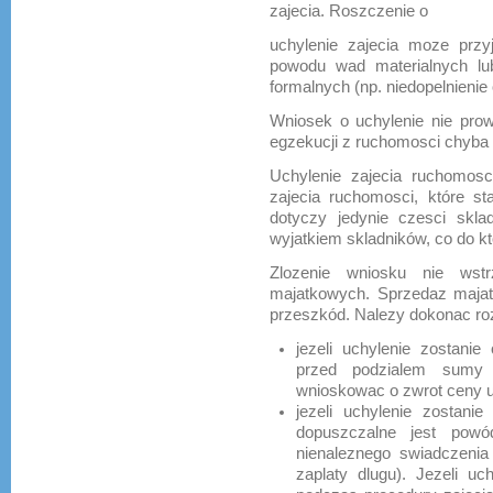
zajecia. Roszczenie o
uchylenie zajecia moze prz
powodu wad materialnych lu
formalnych (np. niedopelnienie
Wniosek o uchylenie nie pro
egzekucji z ruchomosci chyba 
Uchylenie zajecia ruchomosc
zajecia ruchomosci, które sta
dotyczy jedynie czesci skla
wyjatkiem skladników, co do kt
Zlozenie wniosku nie wstr
majatkowych. Sprzedaz majat
przeszkód. Nalezy dokonac ro
jezeli uchylenie zostani
przed podzialem sumy 
wnioskowac o zwrot ceny 
jezeli uchylenie zostani
dopuszczalne jest powó
nienaleznego swiadczenia
zaplaty dlugu). Jezeli uc