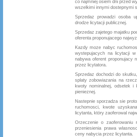
co najmniej osiem dni przed 
wszelkimi innymi dostepnymi 
Sprzedaz prowadzi osoba u
drodze licytacji publicznej.
Sprzedaz zajetego majatku podc
oferenta proponujacego najwy
Kazdy moze nabyc ruchomosc n
wystepujacych na licytacji 
nabywa oferent proponujacy 
przez licytatora.
Sprzedaz dochodzi do skutku,
splaty zobowiazania na rzecz
kwoty nominalnej, odsetek i
pienieznej.
Nastepnie sporzadza sie proto
ruchomosci, kwote uzyskana
licytanta, który zaoferowal na
Orzeczenie o zaoferowaniu n
przeniesienia prawa wlasnos
ceny nabycia przez licytanta.