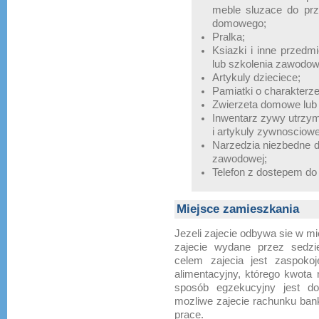
meble sluzace do pr
domowego;
Pralka;
Ksiazki i inne przedm
lub szkolenia zawodo
Artykuly dzieciece;
Pamiatki o charakterz
Zwierzeta domowe lub
Inwentarz zywy utrzym
i artykuly zywnosciowe
Narzedzia niezbedne d
zawodowej;
Telefon z dostepem do st
Miejsce zamieszkania
Jezeli zajecie odbywa sie w m
zajecie wydane przez sedzie
celem zajecia jest zaspoko
alimentacyjny, którego kwota
sposób egzekucyjny jest do
mozliwe zajecie rachunku ban
prace.