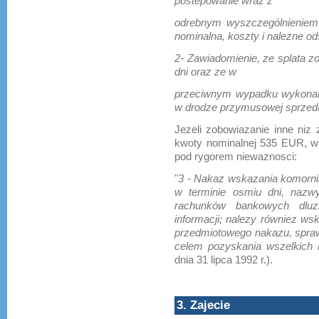
postepowanie wraz z
odrebnym wyszczególnieniem
nominalna, koszty i nalezne od
2- Zawiadomienie, ze splata z
dni oraz ze w
przeciwnym wypadku wykonan
w drodze przymusowej sprzed
Jezeli zobowiazanie inne niz 
kwoty nominalnej 535 EUR, w
pod rygorem niewaznosci:
"
3 - Nakaz wskazania komorn
w terminie osmiu dni, nazw
rachunków bankowych dluz
informacji; nalezy równiez wsk
przedmiotowego nakazu, spra
celem pozyskania wszelkich n
dnia 31 lipca 1992 r.).
3. Zajecie