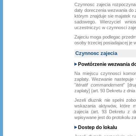
Czynnosc zajecia rozpoczyna
daty doreczenia wezwania do 
którym znajduje sie majatek r
sadowego. Wierzyciel wnio
uczestniczyc w czynnosci zaje
Zajeciu moga podlegac przedmi
osoby trzeciej posiadajacej je 
Czynnosc zajecia
Powtórzenie wezwania do
Na miejscu czynnosci komor
zaplaty. Wezwanie nastepuje 
"
itératif commandement
" [dr
zaplaty] (art. 93 Dekretu z dnia 
Jezeli dluznik nie spelni z
wskazania aktywów, które m
zajecia (art. 93 Dekretu z d
wpisywane jest do protokolu za
Dostep do lokalu