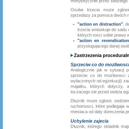
merytorycznie przez sedziego
Osoba trzecia moze zglosi
sprzedazy za pomoca dwóch r
"action en distraction"
, d
trzecia wnioskuje do sadu 
których rosci sobie prawo 
"action en revendication
przyslugujacego danej oso
Zastrzezenia proceduraln
Sprzeciw co do mozliwosci
Analogicznie jak w sytuacji 
sprzeciw co do mozliwosci z
wylaczonych od egzekucji) za
majatku, których dotyczy,
toczacego sie przed sedzia e
Dluznik moze zglosic sedzie
ruchomosci, które podlegaja w
miesiaca od daty doreczenia pr
Uchylenie zajecia
Dluznik, którego skladnik ma