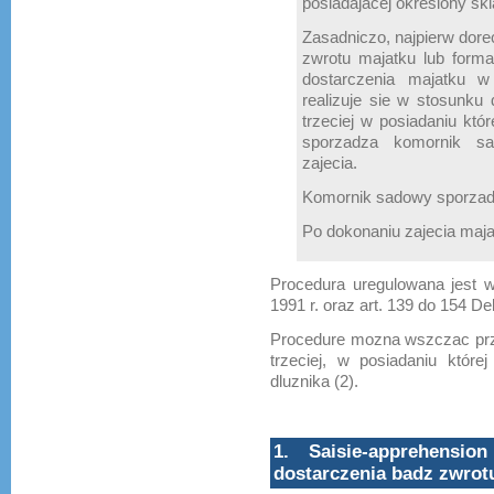
posiadajacej okreslony skl
Zasadniczo, najpierw dor
zwrotu majatku lub form
dostarczenia majatku w
realizuje sie w stosunku
trzeciej w posiadaniu któ
sporzadza komornik sa
zajecia.
Komornik sadowy sporzadz
Po dokonaniu zajecia maja
Procedura uregulowana jest w
1991 r. oraz art. 139 do 154 Dek
Procedure mozna wszczac prze
trzeciej, w posiadaniu które
dluznika (2).
1. Saisie-apprehensi
dostarczenia badz zwrot