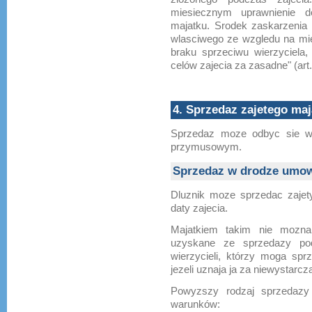
miesiecznym uprawnienie d
majatku. Srodek zaskarzenia
wlasciwego ze wzgledu na mie
braku sprzeciwu wierzyciela, 
celów zajecia za zasadne" (art.
4. Sprzedaz zajetego maj
Sprzedaz moze odbyc sie w
przymusowym.
Sprzedaz w drodze umow
Dluznik moze sprzedac zajet
daty zajecia.
Majatkiem takim nie mozn
uzyskane ze sprzedazy podl
wierzycieli, którzy moga spr
jezeli uznaja ja za niewystarcz
Powyzszy rodzaj sprzedazy 
warunków: