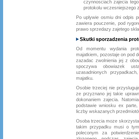
czynnosciach zajecia teg
protokolu wczesniejszego z
Po uplywie osmiu dni odpis p
zawiera pouczenie, pod rygor
prawo sprzedazy zajetego skla
Skutki sporzadzenia prot
Od momentu wydania proto
majatkiem, pozostaje on pod d
zazadac zwolnienia jej z o
spoczywa obowiazek ust
uzasadnionych przypadkach, 
majatku.
Osobie trzeciej nie przyslugu
ze przyznano jej takie upraw
dokonaniem zajecia. Natomi
podstawie wniosku ex parte,
liczby wskazanych przedmiotów 
Osoba trzecia moze skorzysta
takim przypadku musi o tym
poleconym za potwierdzeni
zlozonego podczas zajecia.