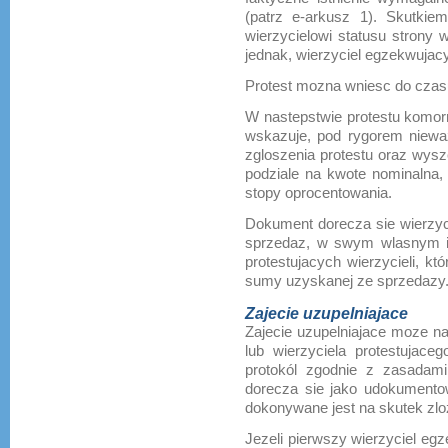
(patrz e-arkusz 1). Skutkiem
wierzycielowi statusu strony 
jednak, wierzyciel egzekwujac
Protest mozna wniesc do czas
W nastepstwie protestu komo
wskazuje, pod rygorem niewa
zgloszenia protestu oraz wysz
podziale na kwote nominalna,
stopy oprocentowania.
Dokument dorecza sie wierzyc
sprzedaz, w swym wlasnym im
protestujacych wierzycieli, k
sumy uzyskanej ze sprzedazy
Zajecie uzupelniajace
Zajecie uzupelniajace moze na
lub wierzyciela protestuja
protokól zgodnie z zasadami
dorecza sie jako udokumentowa
dokonywane jest na skutek zloz
Jezeli pierwszy wierzyciel egz