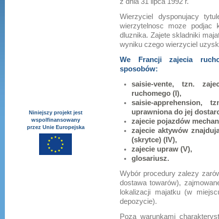
z dnia 31 lipca 1992 r.
Wierzyciel dysponujacy ty
wierzytelnosc moze podjac 
dluznika. Zajete skladniki ma
wyniku czego wierzyciel uzysk
We Francji zajecia ruc
sposobów:
saisie-vente, tzn. za
ruchomego (I),
saisie-apprehension, 
uprawniona do jej dostarcz
Niniejszy projekt jest
wspolfinansowany
zajecie pojazdów mechanic
przez Unie Europejska
zajecie aktywów znajduj
(skrytce) (IV),
zajecie upraw (V),
glosariusz.
Wybór procedury zalezy zarówn
dostawa towarów), zajmowanego
lokalizacji majatku (w miej
depozycie).
Poza warunkami charakteryst