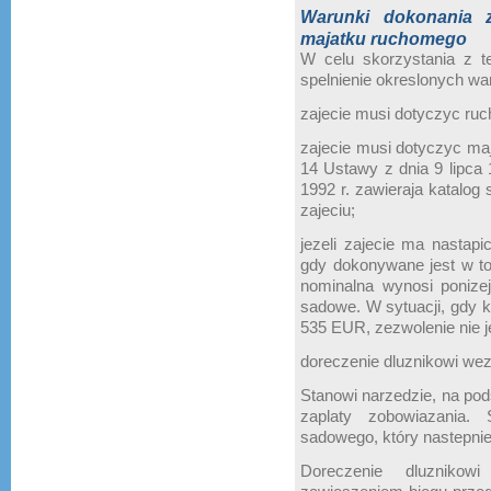
Warunki dokonania z
majatku ruchomego
W celu skorzystania z t
spelnienie okreslonych w
zajecie musi dotyczyc ru
zajecie musi dotyczyc maja
14 Ustawy z dnia 9 lipca 1
1992 r. zawieraja katalog 
zajeciu;
jezeli zajecie ma nastap
gdy dokonywane jest w to
nominalna wynosi ponize
sadowe. W sytuacji, gdy 
535 EUR, zezwolenie nie 
doreczenie dluznikowi wez
Stanowi narzedzie, na pod
zaplaty zobowiazania.
sadowego, który nastepnie
Doreczenie dluznikow