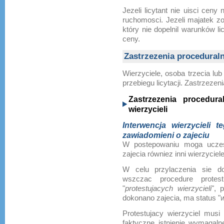
Jezeli licytant nie uisci cen
ruchomosci. Jezeli majatek zos
który nie dopelnil warunków l
ceny.
Zastrzezenia procedural
Wierzyciele, osoba trzecia lu
przebiegu licytacji. Zastrzeze
Zastrzezenia procedur
wierzycieli
Interwencja wierzycieli 
zawiadomieni o zajeciu
W postepowaniu moga uczes
zajecia równiez inni wierzyciele
W celu przylaczenia sie do
wszczac procedure protes
"
protestujacych wierzycieli
", 
dokonano zajecia, ma status "
Protestujacy wierzyciel musi
faktyczne istnienie wymagal