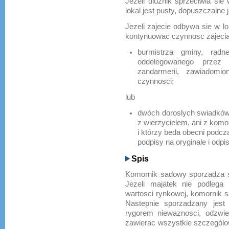
Jezeli dluznik sprzeciwia sie
lokal jest pusty, dopuszczalne
Jezeli zajecie odbywa sie w 
kontynuowac czynnosc zajecia
burmistrza gminy, rad
oddelegowanego przez bu
zandarmerii, zawiadomi
czynnosci;
lub
dwóch doroslych swiadków,
z wierzycielem, ani z ko
i którzy beda obecni podcz
podpisy na oryginale i odpi
Spis
Komornik sadowy sporzadza spi
Jezeli majatek nie podlega z
wartosci rynkowej, komornik 
Nastepnie sporzadzany jest 
rygorem niewaznosci, odzwie
zawierac wszystkie szczególo