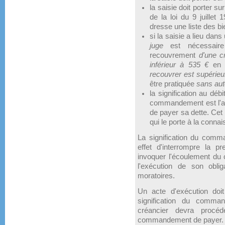
la saisie doit porter s
de la loi du 9 juillet
dresse une liste des bi
si la saisie a lieu dans
juge
est nécessair
recouvrement
d'une c
inférieur à 535 €
en p
recouvrer est supérieu
être pratiquée
sans aut
la signification au débi
commandement est l'act
de payer sa dette. Cet 
qui le porte à la conna
La signification du comm
effet d'interrompre la p
invoquer l'écoulement du
l'exécution de son oblig
moratoires.
Un acte d'exécution doi
signification du comma
créancier devra procéd
commandement de payer.