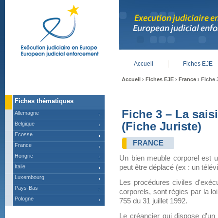
Accueil
Fiches EJE
Main menu
Accueil
›
Fiches EJE
›
France
› Fiche 
Fiches thématiques
Fiche 3 – La sai
Allemagne
(Fiche Juriste)
Belgique
Ecosse
FRANCE
France
Hongrie
Un bien meuble corporel est un
Italie
peut être déplacé (ex : un télév
Luxembourg
Les procédures civiles d'exéc
Pays-Bas
corporels, sont régies par la lo
Pologne
755 du 31 juillet 1992.
Le créancier qui dispose d'un t