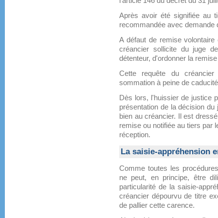
l'article 146 du décret du 31 juil
Après avoir été signifiée au 
recommandée avec demande d'a
A défaut de remise volontaire d
créancier sollicite du juge d
détenteur, d'ordonner la remise
Cette requête du créancier 
sommation à peine de caducité 
Dès lors, l'huissier de justice
présentation de la décision du 
bien au créancier. Il est dress
remise ou notifiée au tiers pa
réception.
La saisie-appréhension en
Comme toutes les procédures c
ne peut, en principe, être dil
particularité de la saisie-appr
créancier dépourvu de titre exé
de pallier cette carence.