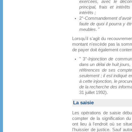
exercées, avec le déco
principal, frais et intérê
intérêts ;
2°-
Commandement d'avoir à 
faute de quoi il pourra y êt
meubles
. "
Lorsqu'il s'agit du recouvremen
montant n'excède pas la somm
de payer doit également contenir
" 3°-
Injonction de communi
dans un délai de huit jours
références de ses compte
seulement ; il est indiqué e
à cette injonction, le procu
de la recherche des inform
31 juillet 1992).
La saisie
Les opérations de saisie débute
compter de la signification 
ont lieu à l'endroit où se sit
l'huissier de justice. Sauf auto