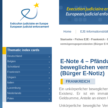
Home
EJE-Informationsblät
Main menu
Startseite
›
Fiches EJE
›
Frankreich
› 
vermögensgegenständen (Bürger E-N
Thematic index cards
Deutschland
E-Note 4 – Pfänd
Belgien
beweglichen ve
Schottland
(Bürger E-Notiz)
Frankreich
Ungarn
FRANKREICH
Italien
Luxemburg
Ein unkörperlicher bewegliche
Niederlande
Existenz. Er ist ein immat
Geldsumme, Anteile an einem
Polen
Unkörperliche bewegliche Ve