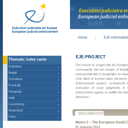
Home
EJE-informatie
Main menu
EJE-PROJECT
Thematic index cards
Om ervoor te zorgen dat de Europese j
Duitsland
voorwaarde dat een burger of bedrijf
België
executoriale titel in burgerlijke en 
Unie dient te kunnen laten uitvoeren
Schotland
Enforcement) project, co-financed
Frankrijk
execution of court judgments in 
Hongarije
enforcement agents or bailiffs the inf
decisions...
Italië
Luxemburg
Nederland
DOCUMENTATIE
Polen
Memo 3 – The European Small C
20 augustus 2012